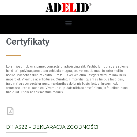
Certyfikaty
Lorem ipsum dolor sit amet, consectetur adipiscing elit. Vestibulum cursus, sapien ut
hendrerit pulvinar, arcu diam vehicula magna, sed venenatis mauris tortor mollis
neque. Maecenas dictum vestibulum tellus vel vehicula. Integer interdum maximus
imperdiet. Vivamus ac efficitur ex. Curabitur imperdiet, quam eu finibus faucibus,
ipsum risus consectetur nunc, nec dapibus dolor nisl quis lectus. In commodo
commodo urna eu sodales. Vivamus vulputate nibh ac ante finibus, in faucibus nunc
tincidunt. Etiam non elementum mauris.
D11 AS22 – DEKLARACJA ZGODNOŚCI