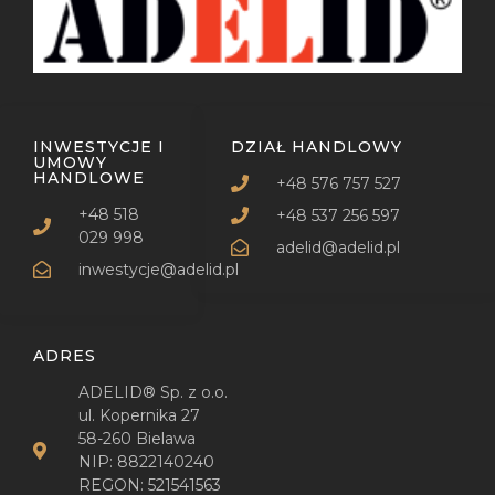
INWESTYCJE I
DZIAŁ HANDLOWY
UMOWY
HANDLOWE
+48 576 757 527
+48 518
+48 537 256 597
029 998
adelid@adelid.pl
inwestycje@adelid.pl
ADRES
ADELID® Sp. z o.o.
ul. Kopernika 27
58-260 Bielawa
NIP: 8822140240
REGON: 521541563