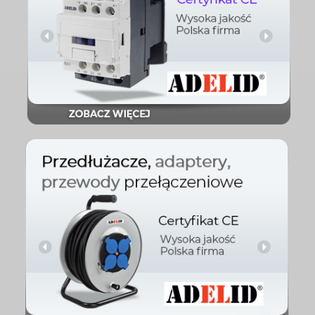
starująca
przemysłowa i
Aparatura
Sprawdź
przełaczeniowe
adaptery, przewody
Przedłużacze,