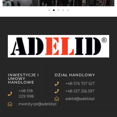
INWESTYCJE I
DZIAŁ HANDLOWY
UMOWY
HANDLOWE
+48 576 757 527
+48 518
+48 537 256 597
029 998
adelid@adelid.pl
inwestycje@adelid.pl