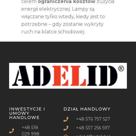
celem
ograniczenia kosztów
zużycia
energii elektrycznej. Lampy są
włączane tylko wtedy, kiedy jest to
potrzebne – gdy zostanie wykryty
ruch na klatce schodowej.
INWESTYCJE I
DZIAŁ HANDLOWY
UMOWY
HANDLOWE
+48 576 757 527
+48 518
+48 537 256 597
029 998