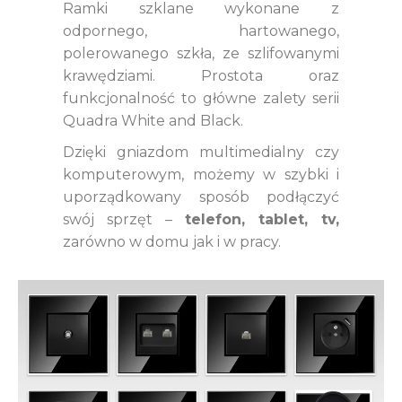
Ramki szklane wykonane z
odpornego, hartowanego,
polerowanego szkła, ze szlifowanymi
krawędziami. Prostota oraz
funkcjonalność to główne zalety serii
Quadra White and Black.
Dzięki gniazdom multimedialny czy
komputerowym, możemy w szybki i
uporządkowany sposób podłączyć
swój sprzęt –
telefon, tablet, tv,
zarówno w domu jak i w pracy.