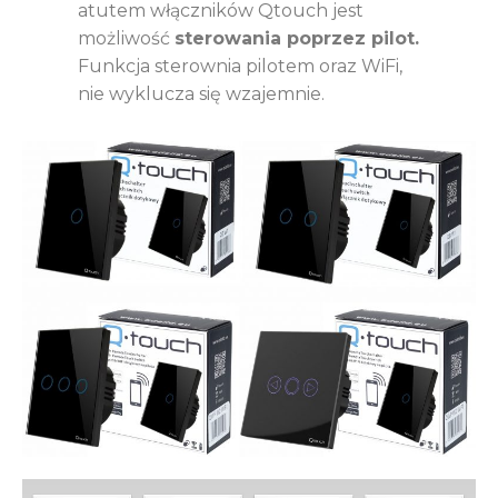
atutem włączników Qtouch jest
możliwość
sterowania poprzez pilot.
Funkcja sterownia pilotem oraz WiFi,
nie wyklucza się wzajemnie.