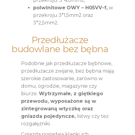
przekroju: 5*4,0mm2,
polwinitowe
OWY – H05VV-f,
w
przekroju 3*1,5mm2 oraz
3*2,5mm2.
Przedłużacze
budowlane bez bębna
Podobnie jak przedłużacze bębnowe,
przedłużacze zwijane, bez bębna mają
szerokie zastosowanie, zarówno w
domu, ogrodzie, magazynie czy
biurze.
Wytrzymałe, z giętkiego
przewodu, wyposażone są w
zintegrowaną wtyczkę oraz
gniazda pojedyncze,
listwy czy tez
rozgałęźniki.
Gniazda posiadają klapki, ich