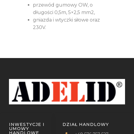
przewód gumowy OW, o
długości 0,5m, 5×2,5 mm2,
gniazda i wtyczki siłowe oraz
230V.
INWESTYCJE I
DZIAŁ HANDLOWY
UMOWY
HANDLOWE