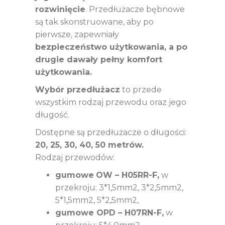
rozwinięcie
. Przedłużacze bębnowe
są tak skonstruowane, aby po
pierwsze, zapewniały
bezpieczeństwo użytkowania, a po
drugie dawały pełny komfort
użytkowania.
Wybór przedłużacz
to przede
wszystkim rodzaj przewodu oraz jego
długość.
Dostępne są przedłużacze o długości:
20, 25, 30, 40, 50 metrów.
Rodzaj przewodów:
gumowe
OW – H05RR-F,
w
przekroju: 3*1,5mm2, 3*2,5mm2,
5*1,5mm2, 5*2,5mm2,
gumowe OPD – H07RN-F,
w