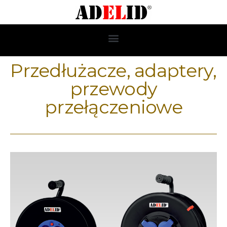
Przedłużacze, adaptery,
przewody
przełączeniowe