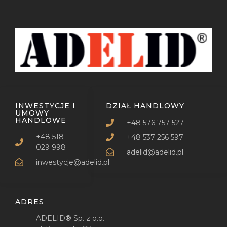
INWESTYCJE I
DZIAŁ HANDLOWY
UMOWY
HANDLOWE
+48 576 757 527
+48 518
+48 537 256 597
029 998
adelid@adelid.pl
inwestycje@adelid.pl
ADRES
ADELID® Sp. z o.o.